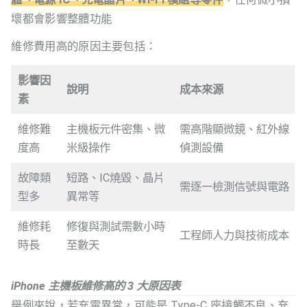
壞都會影響整體功能
維修費用高的原因主要包括：
影響因
說明
成本來源
素
維修難
主機板元件密集、微
需高階顯微鏡、紅外線
度高
米級操作
偵測設備
故障類
短路、IC燒毀、晶片
需逐一檢測信號與電路
型多
異常等
維修耗
修復與測試需數小時
工程師人力與技術成本
時長
至數天
iPhone 主機板維修高的 3 大原因表
舉例來說，若充電異常，可能是 Type‑C 座接觸不良、充