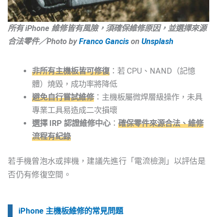
所有 iPhone 維修皆有風險，須確保維修原因，並選擇來源
合法零件／Photo by
Franco Gancis
on
Unsplash
非所有主機板皆可修復
：若 CPU、NAND（記憶
體）燒毀，成功率將降低
避免自行嘗試維修
：主機板屬微焊層級操作，未具
專業工具易造成二次損壞
選擇 IRP 認證維修中心
：
確保零件來源合法、維修
流程
有紀錄
若手機曾泡水或摔機，建議先進行「電流檢測」以評估是
否仍有修復空間。
iPhone 主機板維修的常見問題