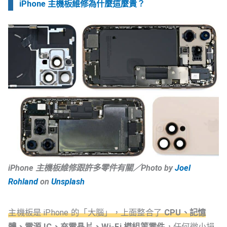
iPhone 主機板維修為什麼這麼貴？
iPhone 主機板維修跟許多零件有關／Photo by
Joel
Rohland
on
Unsplash
主機板是 iPhone 的「大腦」，上面整合了
C
PU、記憶
體、電源 IC、充電晶片、Wi-Fi 模組等零件
，任何微小損