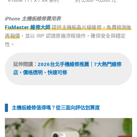
iPhone 11 / X / XR 系列
約 3,500～6,000 元
iPhone 主機板維修費用表
FixMaster 維修大師
提供主機板晶片級維修，免費檢測後
再報價
，並以 IRP 認證原廠流程操作，確保安全與穩定
性。
延伸閱讀：
2026台北手機維修推薦｜7大熱門維修
店，價格透明、快速可修
主機板維修值得嗎？從三面向評估划算度