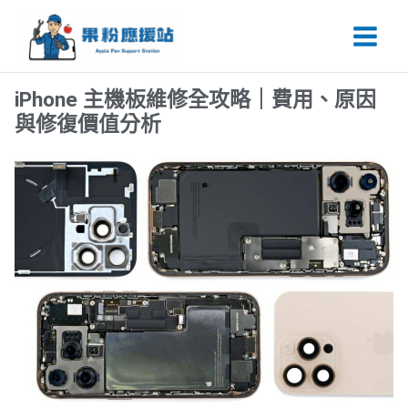
跳
Main
至
Men
主
要
iPhone 主機板維修全攻略｜費用、原因
內
與修復價值分析
容