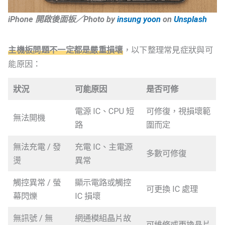
iPhone 開啟後面板／Photo by
insung yoon
on
Unsplash
主機板問題不一定都是嚴重損壞
，以下整理常見症狀與可
能原因：
狀況
可能原因
是否可修
電源 IC、CPU 短
可修復，視損壞範
無法開機
路
圍而定
無法充電 / 發
充電 IC、主電源
多數可修復
燙
異常
觸控異常 / 螢
顯示電路或觸控
可更換 IC 處理
幕閃爍
IC 損壞
無訊號 / 無
網通模組晶片故
可維修或更換晶片