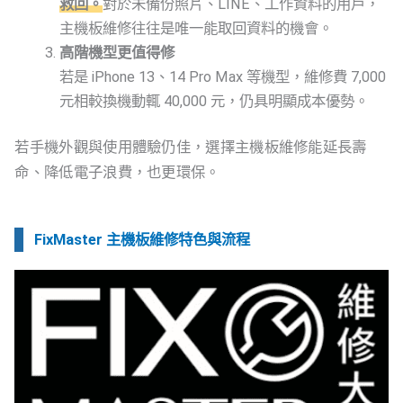
救回。
對於未備份照片、LINE、工作資料的用戶，
主機板維修往往是唯一能取回資料的機會。
高階機型更值得修
若是 iPhone 13、14 Pro Max 等機型，維修費 7,000
元相較換機動輒 40,000 元，仍具明顯成本優勢。
若手機外觀與使用體驗仍佳，選擇主機板維修能延長壽
命、降低電子浪費，也更環保。
FixMaster 主機板維修特色與流程