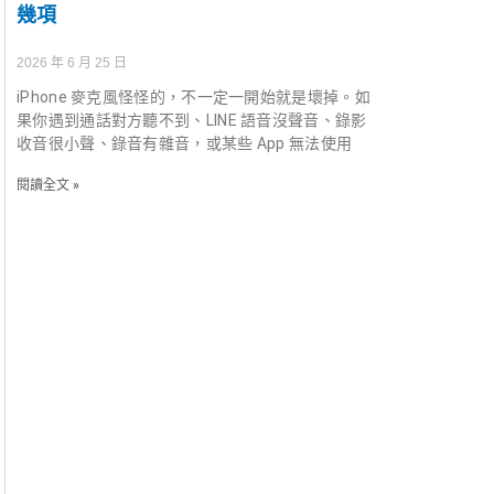
幾項
2026 年 6 月 25 日
iPhone 麥克風怪怪的，不一定一開始就是壞掉。如
果你遇到通話對方聽不到、LINE 語音沒聲音、錄影
收音很小聲、錄音有雜音，或某些 App 無法使用
閱讀全文 »