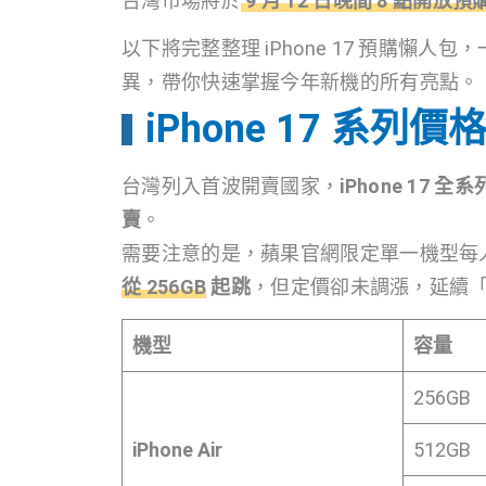
台灣市場將於
9 月 12 日晚間 8 點開放預
以下將完整整理 iPhone 17 預購懶人包
異，帶你快速掌握今年新機的所有亮點。
iPhone 17 系
台灣列入首波開賣國家，
iPhone 17 
賣
。
需要注意的是，蘋果官網限定單一機型每人
從 256GB
起跳
，但定價卻未調漲，延續
機型
容量
256GB
iPhone Air
512GB