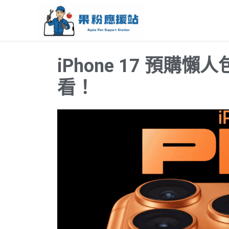
跳
至
主
要
iPhone 17 預
內
容
看！