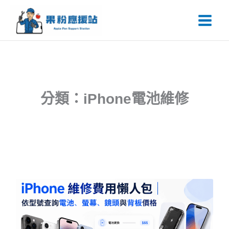
跳
Main
至
Men
主
要
內
容
分類：iPhone電池維修