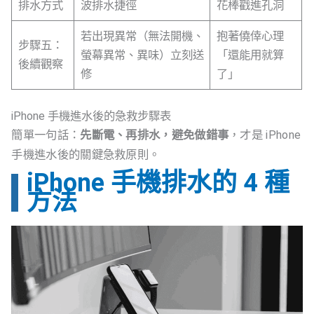
排水方式
波排水捷徑
花棒戳進孔洞
若出現異常（無法開機、
抱著僥倖心理
步驟五：
螢幕異常、異味）立刻送
「還能用就算
後續觀察
修
了」
iPhone 手機進水後的急救步驟表
簡單一句話：
先斷電、再排水，避免做錯事
，才是 iPhone
手機進水後的關鍵急救原則。
iPhone 手機排水的 4 種
方法