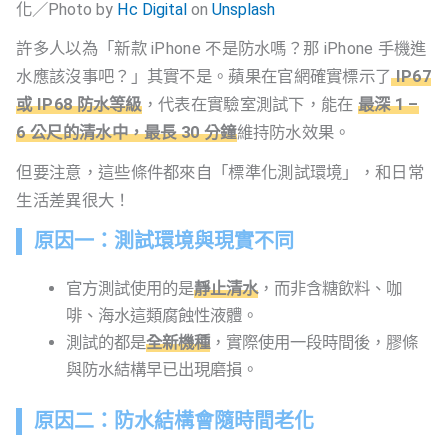
化／Photo by
Hc Digital
on
Unsplash
許多人以為「新款 iPhone 不是防水嗎？那 iPhone 手機進
水應該沒事吧？」其實不是。蘋果在官網確實標示了
IP67
或 IP68 防水等級
，代表在實驗室測試下，能在
最深 1 –
6 公尺的清水中，最長 30 分鐘
維持防水效果。
但要注意，這些條件都來自「標準化測試環境」，和日常
生活差異很大！
原因一：測試環境與現實不同
官方測試使用的是
靜止清水
，而非含糖飲料、咖
啡、海水這類腐蝕性液體。
測試的都是
全新機種
，實際使用一段時間後，膠條
與防水結構早已出現磨損。
原因二：防水結構會隨時間老化