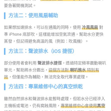
要急著開機測試。
方法二：使用風扇輔助
如果想加速排水，可以在通風的同時，使用
冷風風扇
對
準 iPhone 底部吹，這樣能增加空氣流通，幫助水分更快
蒸發，但記得避免高溫的風（例如：吹風機）。
方法三：聲波排水（iOS 捷徑）
部分使用者會利用
聲波排水捷徑
，透過特定頻率震動喇叭
單元，幫助將水分震出，
這個方法對
喇叭進水
特別有
效
，但僅能作為輔助，無法完全取代專業處理。
方法四：專業維修中心的真空烘乾
雖然自然排水和聲波排水能暫時處理，但若水分已經滲入
主機板或電池，仍有腐蝕風險，
專業維修中心會使用
真空