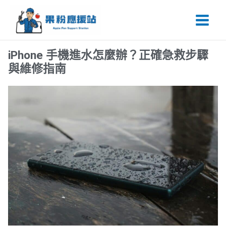
跳
Main
至
Men
主
要
iPhone 手機進水怎麼辦？正確急救步驟
內
與維修指南
容