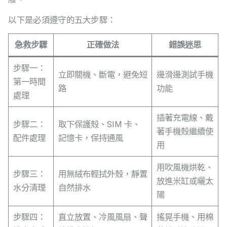
以下是必須遵守的五大步驟：
急救步驟
正確做法
錯誤迷思
步驟一：
立即關機、斷電，避免短
邊滑邊測試手機
第一時間
路
功能
處理
插著充電線、戴
步驟二：
取下保護殼、SIM 卡、
著手機殼繼續使
配件處理
記憶卡，保持通風
用
用吹風機烘乾、
步驟三：
用無絨布輕拭外殼，靜置
放進米缸或曬太
水分清理
自然排水
陽
步驟四：
直立放置、冷風風扇、聲
搖晃手機、用棉