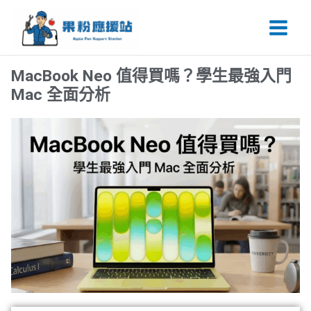
跳
Main
至
Men
主
要
MacBook Neo 值得買嗎？學生最強入門
內
Mac 全面分析
容